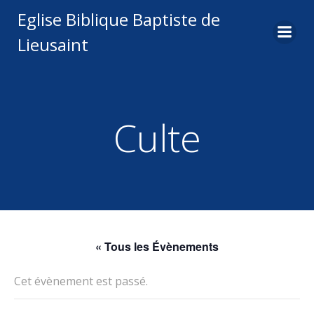
Aller
Eglise Biblique Baptiste de
au
Lieusaint
contenu
Culte
« Tous les Évènements
Cet évènement est passé.