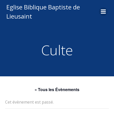
Aller
Eglise Biblique Baptiste de
au
Lieusaint
contenu
Culte
« Tous les Évènements
Cet évènement est passé.