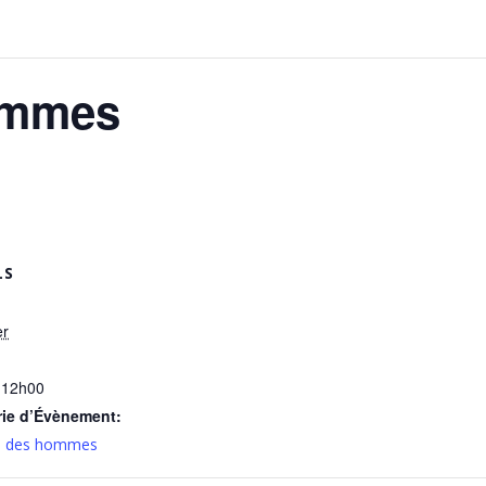
ommes
LS
er
 12h00
rie d’Évènement:
n des hommes