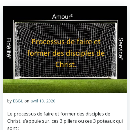
by
EBBL
on
avril 18, 2020
Le processus de faire et former des disciples de
Christ, s’appuie sur, ces 3 piliers ou ces 3 poteaux qui
sont :