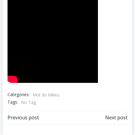
Categories:
Mot du Milieu
Tags:
No Tag
Post
Post
Previous post
Next post