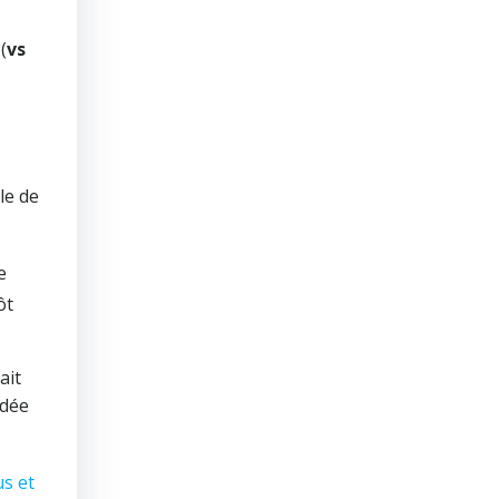
(
vs
le de
e
ôt
ait
idée
s et