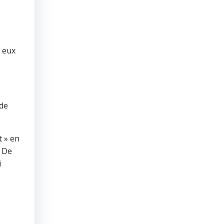
T eux
 de
t » en
. De
i