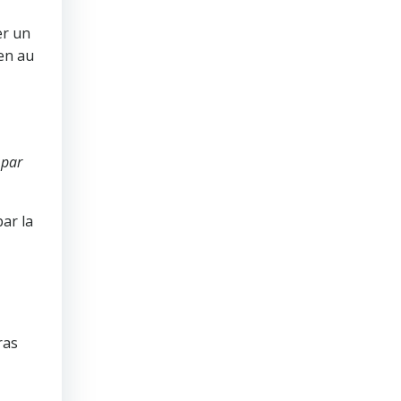
er un
ien au
 par
ar la
ras