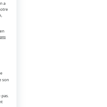
on a
notre
e,
ien
dans
ue
e son
 pas.
nt