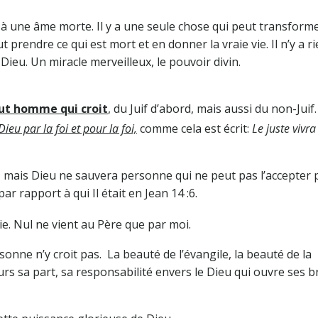
e à une âme morte. Il y a une seule chose qui peut transform
t prendre ce qui est mort et en donner la vraie vie. Il n’y a r
Dieu. Un miracle merveilleux, le pouvoir divin.
ut homme qui croit
, du Juif d’abord, mais aussi du non-Juif.
Dieu par la foi et pour la foi,
comme cela est écrit:
Le juste vivra
, mais Dieu ne sauvera personne qui ne peut pas l’accepter p
ar rapport à qui Il était en Jean 14 :6.
a vie. Nul ne vient au Père que par moi.
sonne n’y croit pas. La beauté de l’évangile, la beauté de la
rs sa part, sa responsabilité envers le Dieu qui ouvre ses b