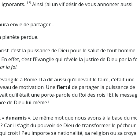
15
u ignorants.
Ainsi j’ai un vif désir de vous annoncer aussi
ura envie de partager…
 planète perdue.
Christ: c’est la puissance de Dieu pour le salut de tout homme
7
En effet, c’est l’Evangile qui révèle la justice de Dieu par la fo
ar la foi
.
vangile à Rome. Il a dit aussi qu’il devait le faire, c’était une
niveau de motivation. Une
fierté
de partager la puissance de 
ait qu’il était une porte-parole du Roi des rois ! Et le messa
ance de Dieu lui-même !
t «
dunamis
». Le même mot que nous avons à la base du m
t ? Car il s’agit du pouvoir de Dieu de transformer le pécheur
i croit ! Peu importe sa nationalité, sa religion ou sa croya