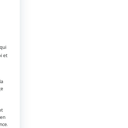
 qui
i et
la
ge
ot
 en
nce.