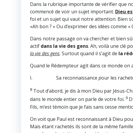
Dans la rubrique importante de vérifier que no
commencé de voir un sujet important.
Dieu est
foi et un sujet qui vaut notre attention. Bien s
«Ah bon ? » Ou d’exprimer des idées comme « Où
Dans notre passage on va chercher et bien sûr 
actif
dans la vie des gens
. Ah, voilà une clé 
la vie des gens
. Surtout quand il s’agit de
la ré
Quand le Rédempteur agit dans ce monde on a
I. Sa reconnaissance
p
our les rachet
8
Tout d’abord, je dis à mon Dieu par Jésus-Ch
9
dans le monde entier on parle de votre foi.
D
Fils, m’est témoin que je fais sans cesse ment
On voit que Paul est reconnaissant à Dieu pou
Mais étant rachetés ils sont de la même famille.