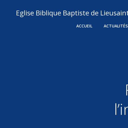
Aller
au
Eglise Biblique Baptiste de Lieusain
contenu
ACCUEIL
ACTUALITÉS
l’