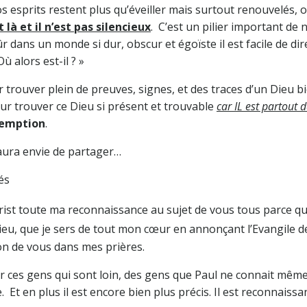
s esprits restent plus qu’éveiller mais surtout renouvelés, 
 là et il n’est pas silencieux
. C’est un pilier important de 
ûr dans un monde si dur, obscur et égoïste il est facile de dir
 alors est-il ? »
trouver plein de preuves, signes, et des traces d’un Dieu b
pour trouver ce Dieu si présent et trouvable
car IL est partout 
demption
.
ura envie de partager…
és
rist toute ma reconnaissance au sujet de vous tous parce q
ieu, que je sers de tout mon cœur en annonçant l’Evangile d
ion de vous dans mes prières.
r ces gens qui sont loin, des gens que Paul ne connait même
 Et en plus il est encore bien plus précis. Il est reconnaissa