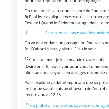
pour leur réputation ou leur témoignage !
On constate ici la reconnaissance de Paul pour
9
) Paul leur explique encore qu’il est un servite
Ensuite ! Quand le Rédempteur agit dans ce m
II. Sa reconnaissance
a
vec les rachet
On va entrer dans un passage où Paul va expri
foi. D’abord il veut y aller si Dieu le veut.
10
Constamment je lui demande d’avoir enfin, d
désire en effet vous voir pour vous communiqu
afin que nous soyons encouragés ensemble che
Paul explique ce détail important que sa prése
en bonne santé mais avait besoin de l’entretie
encore aux vs 12-15.
12
ou plutôt afin que nous soyons encouragés