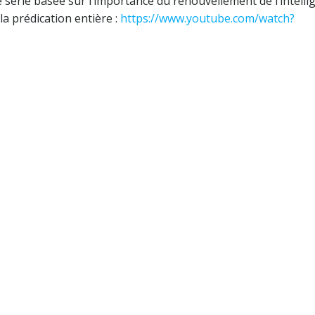
érie basée sur l’importance du renouvellement de l’intelli
a prédication entière :
https://www.youtube.com/watch?