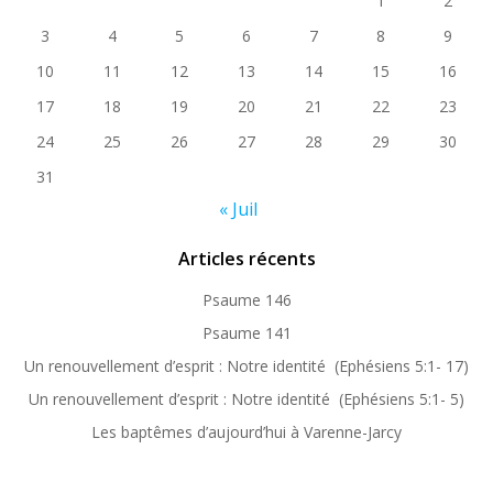
1
2
3
4
5
6
7
8
9
10
11
12
13
14
15
16
17
18
19
20
21
22
23
24
25
26
27
28
29
30
31
« Juil
Articles récents
Psaume 146
Psaume 141
Un renouvellement d’esprit : Notre identité (Ephésiens 5:1- 17)
Un renouvellement d’esprit : Notre identité (Ephésiens 5:1- 5)
Les baptêmes d’aujourd’hui à Varenne-Jarcy