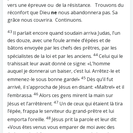
vers une épreuve ou de la résistance. Trouvons du
réconfort que Dieu
ne
nous abandonnera pas. Sa
grâce nous couvrira. Continuons.
43
Il parlait encore quand soudain arriva Judas, l’un
des douze, avec une foule armée d’épées et de
bâtons envoyée par les chefs des prêtres, par les
44
spécialistes de la loi et par les anciens.
Celui qui le
trahissait leur avait donné ce signe: «L’homme
auquel je donnerai un baiser, c’est lui. Arrêtez-le et
45
emmenez-le sous bonne garde!»
Dès qu’il fut
arrivé, il s’approcha de Jésus en disant: «Maître!» et il
46
l’embrassa.
Alors ces gens mirent la main sur
47
Jésus et l’arrêtèrent.
Un de ceux qui étaient là tira
l’épée, frappa le serviteur du grand-prêtre et lui
48
emporta l’oreille.
Jésus prit la parole et leur dit:
«Vous êtes venus vous emparer de moi avec des