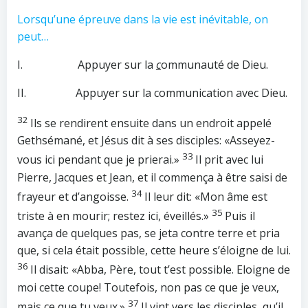
Lorsqu’une épreuve dans la vie est inévitable, on
peut…
I. Appuyer sur la
c
ommunauté de Dieu.
II. Appuyer sur la communication avec Dieu.
32
Ils se rendirent ensuite dans un endroit appelé
Gethsémané, et Jésus dit à ses disciples: «Asseyez-
33
vous ici pendant que je prierai.»
Il prit avec lui
Pierre, Jacques et Jean, et il commença à être saisi de
34
frayeur et d’angoisse.
Il leur dit: «Mon âme est
35
triste à en mourir; restez ici, éveillés.»
Puis il
avança de quelques pas, se jeta contre terre et pria
que, si cela était possible, cette heure s’éloigne de lui.
36
Il disait: «Abba, Père, tout t’est possible. Eloigne de
moi cette coupe! Toutefois, non pas ce que je veux,
37
mais ce que tu veux.»
Il vint vers les disciples, qu’il