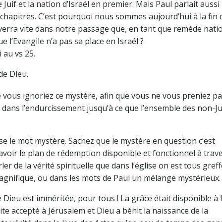
 Juif et la nation d’Israël en premier. Mais Paul parlait aussi
1 chapitres. C’est pourquoi nous sommes aujourd’hui à la fin 
erra vite dans notre passage que, en tant que remède natio
ue l’Evangile n’a pas sa place en Israël ?
 au vs 25.
de Dieu.
ue vous ignoriez ce mystère, afin que vous ne vous preniez p
 dans l’endurcissement jusqu’à ce que l’ensemble des non-Ju
se le mot mystère. Sachez que le mystère en question c’est
avoir le plan de rédemption disponible et fonctionnel à trave
rler de la vérité spirituelle que dans l’église on est tous gref
magnifique, ou dans les mots de Paul un mélange mystérieux.
e Dieu est imméritée, pour tous ! La grâce était disponible à 
t vite accepté à Jérusalem et Dieu a bénit la naissance de la