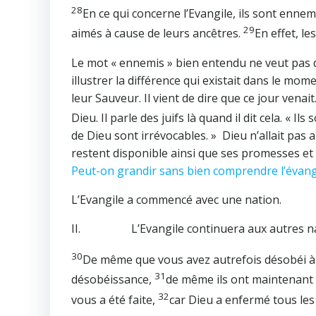
28
En ce qui concerne l’Evangile, ils sont ennemi
29
aimés à cause de leurs ancêtres.
En effet, le
Le mot « ennemis » bien entendu ne veut pas dir
illustrer la différence qui existait dans le mom
leur Sauveur. Il vient de dire que ce jour venai
Dieu. Il parle des juifs là quand il dit cela. « I
de Dieu sont irrévocables. » Dieu n’allait pas
restent disponible ainsi que ses promesses et
Peut-on grandir sans bien comprendre l’évang
L’Evangile a commencé avec une nation.
II. L’Evangile continuera aux autres na
30
De même que vous avez autrefois désobéi à 
31
désobéissance,
de même ils ont maintenant d
32
vous a été faite,
car Dieu a enfermé tous le