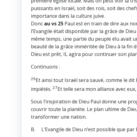
première église locale. Mais on peut voir la tr
puissants en Israël, soit des rois, soit des che
importance dans la culture juive.
Donc
au vs 25
Paul est en train de dire aux non
l’Evangile était disponible par la grâce de Dieu
même temps, une partie du peuple élu avait un
beauté de la grâce imméritée de Dieu à la fin du
Dieu est prêt, IL agira pour continuer son pla
Continuons :
26
Et ainsi tout Israël sera sauvé, comme le dit l
27
impiétés.
Et telle sera mon alliance avec eux,
Sous l’inspiration de Dieu Paul donne une proph
couvrir toute la planète. Le plan ultime de Die
transformer une nation.
B. L’Evangile de Dieu n’est possible que par l