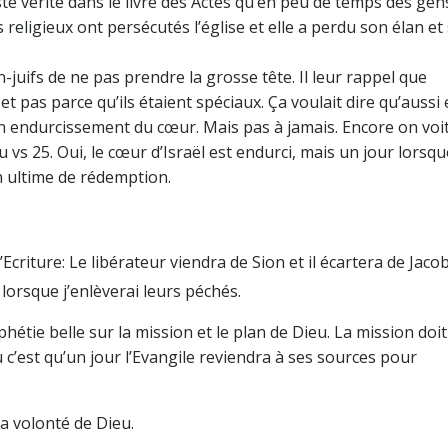
iste vérité dans le livre des Actes qu’en peu de temps des gen
fs religieux ont persécutés l’église et elle a perdu son élan et
-juifs de ne pas prendre la grosse tête. Il leur rappel que
 et pas parce qu’ils étaient spéciaux. Ça voulait dire qu’aussi
 endurcissement du cœur. Mais pas à jamais. Encore on voit
 vs 25. Oui, le cœur d’Israël est endurci, mais un jour lorsqu
n ultime de rédemption.
’Ecriture: Le libérateur viendra de Sion et il écartera de Jacob
 lorsque j’enlèverai leurs péchés.
étie belle sur la mission et le plan de Dieu. La mission doit
u c’est qu’un jour l’Evangile reviendra à ses sources pour
a volonté de Dieu.