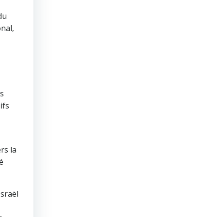
du
nal,
as
ifs
rs la
fé
Israël