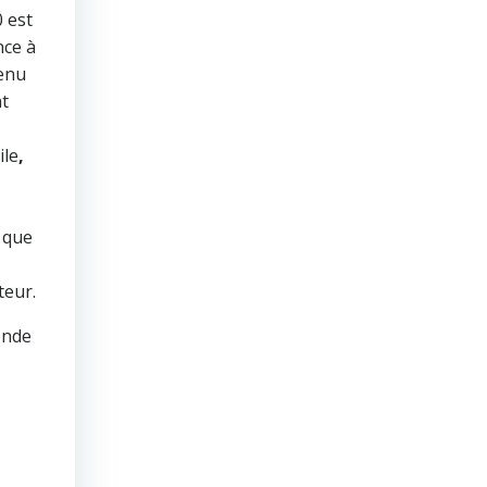
 est
nce à
venu
nt
ile
,
t que
teur.
onde