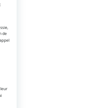
t
ssie,
n de
’appel
leur
i