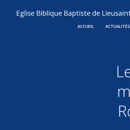
Aller
au
Eglise Biblique Baptiste de Lieusain
contenu
ACCUEIL
ACTUALITÉS
L
m
R