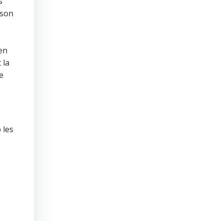
s
 son
 en
 la
e
 les