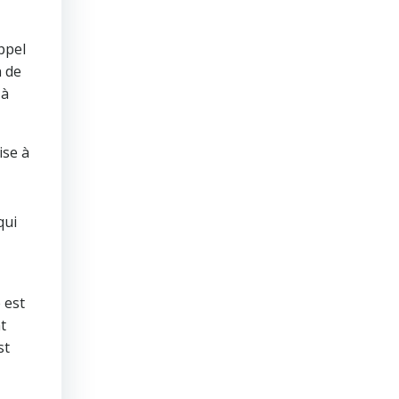
ppel
n de
 à
ise à
qui
 est
t
st