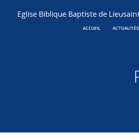
Aller
au
Eglise Biblique Baptiste de Lieusain
contenu
ACCUEIL
ACTUALITÉS