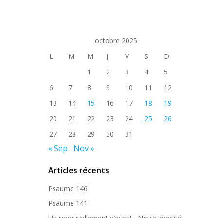
octobre 2025
L
M
M
J
V
S
D
1
2
3
4
5
6
7
8
9
10
11
12
13
14
15
16
17
18
19
20
21
22
23
24
25
26
27
28
29
30
31
« Sep
Nov »
Articles récents
Psaume 146
Psaume 141
Un renouvellement d’esprit : Notre identité