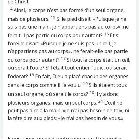
de Christ
14
Ainsi, le corps n’est pas formé d’un seul organe,
15
mais de plusieurs.
Si le pied disait: «Puisque je ne
suis pas une main, je n’appartiens pas au corps», ne
16
ferait-il pas partie du corps pour autant?
Et si
l’oreille disait: «Puisque je ne suis pas un œil, je
n’appartiens pas au corps», ne ferait-elle pas partie
17
du corps pour autant?
Si tout le corps était un œil,
où serait l’ouïe? S’il était tout entier l’ouïe, où serait
18
l’odorat?
En fait, Dieu a placé chacun des organes
19
dans le corps comme il l’a voulu.
S’ils étaient tous
20
un seul organe, où serait le corps?
Il y a donc
21
plusieurs organes, mais un seul corps.
L’œil ne
peut pas dire à la main: «Je n’ai pas besoin de toi», ni
la tête dire aux pieds: «Je n’ai pas besoin de vous.»
Nous avons un pied contre une main. Une oreille