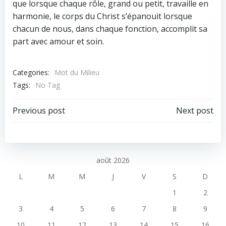
que lorsque chaque rôle, grand ou petit, travaille en
harmonie, le corps du Christ s’épanouit lorsque
chacun de nous, dans chaque fonction, accomplit sa
part avec amour et soin.
Categories:
Mot du Milieu
Tags:
No Tag
Post
Post
Previous post
Next post
navigation
navigation
août 2026
L
M
M
J
V
S
D
1
2
3
4
5
6
7
8
9
10
11
12
13
14
15
16