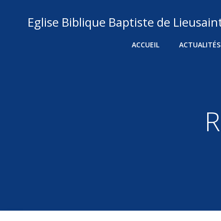
Aller
au
Eglise Biblique Baptiste de Lieusain
contenu
ACCUEIL
ACTUALITÉS
R