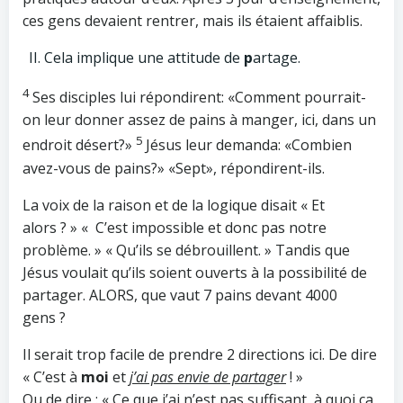
ces gens devaient rentrer, mais ils étaient affaiblis.
Cela implique une attitude de
p
artage.
4
Ses disciples lui répondirent: «Comment pourrait-
on leur donner assez de pains à manger, ici, dans un
5
endroit désert?»
Jésus leur demanda: «Combien
avez-vous de pains?» «Sept», répondirent-ils.
La voix de la raison et de la logique disait « Et
alors ? » « C’est impossible et donc pas notre
problème. » « Qu’ils se débrouillent. » Tandis que
Jésus voulait qu’ils soient ouverts à la possibilité de
partager. ALORS, que vaut 7 pains devant 4000
gens ?
Il serait trop facile de prendre 2 directions ici. De dire
« C’est à
moi
et
j’ai pas envie de partager
! »
Ou de dire : « Ce que j’ai n’est pas suffisant, à quoi ça