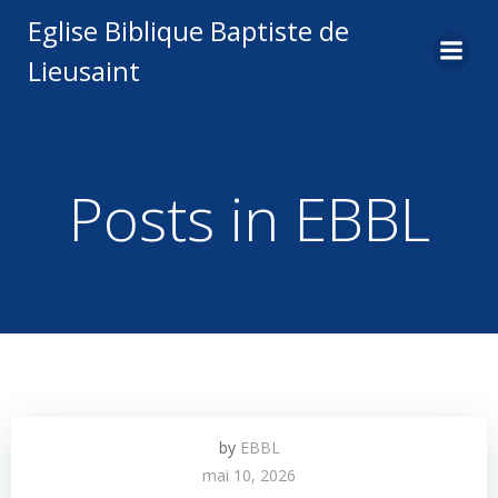
Aller
Eglise Biblique Baptiste de
au
Lieusaint
contenu
Posts in
EBBL
by
EBBL
mai 10, 2026