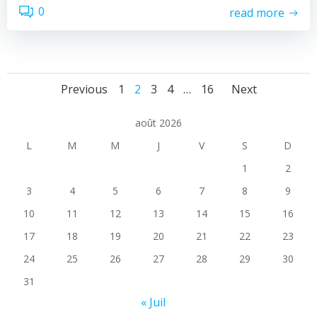
0
read more
Posts
Posts
Posts
Page
Page
Page
Page
Page
Previous
1
2
3
4
…
16
Next
navigation
navigation
naviga
août 2026
L
M
M
J
V
S
D
1
2
3
4
5
6
7
8
9
10
11
12
13
14
15
16
17
18
19
20
21
22
23
24
25
26
27
28
29
30
31
« Juil